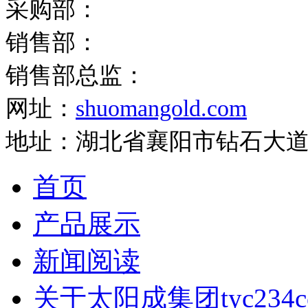
采购部：
销售部：
销售部总监：
网址：
shuomangold.com
地址：湖北省襄阳市钻石大道
首页
产品展示
新闻阅读
关于太阳成集团tyc234c