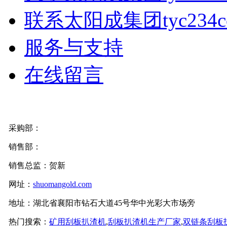
联系太阳成集团tyc234c
服务与支持
在线留言
采购部：
销售部：
销售总监：贺新
网址：
shuomangold.com
地址：湖北省襄阳市钻石大道45号华中光彩大市场旁
热门搜索：
矿用刮板扒渣机
,
刮板扒渣机生产厂家
,
双链条刮板