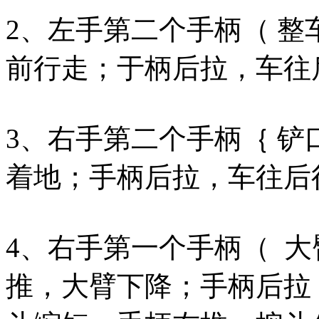
2、左手第二个手柄（ 整
前行走；于柄后拉，车往
3、右手第二个手柄｛ 铲
着地；手柄后拉，车往后
4、右手第一个手柄（ 大
推，大臂下降；手柄后拉