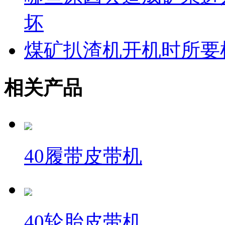
坏
煤矿扒渣机开机时所要
相关产品
40履带皮带机
40轮胎皮带机