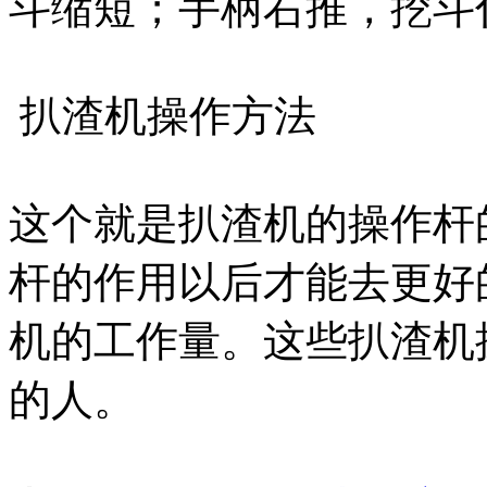
斗缩短；手柄右推，挖斗
扒渣机操作方法
这个就是扒渣机的操作杆
杆的作用以后才能去更好
机的工作量。这些扒渣机
的人。