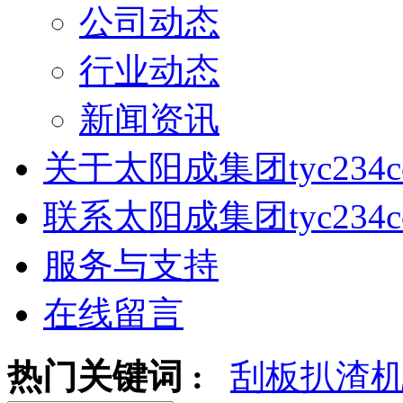
公司动态
行业动态
新闻资讯
关于太阳成集团tyc234c
联系太阳成集团tyc234c
服务与支持
在线留言
热门关键词 :
刮板扒渣